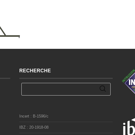
RECHERCHE
Incert : B-1596/c
IBZ : 20-1918-08