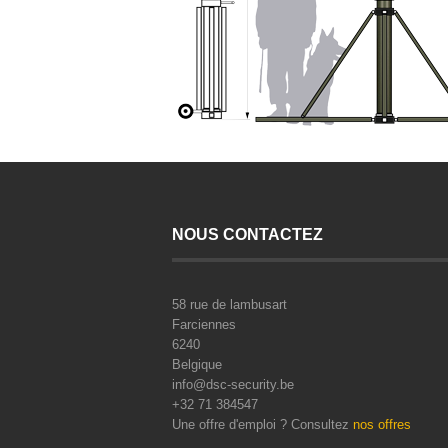
NOUS CONTACTEZ
58 rue de lambusart
Farciennes
6240
Belgique
info@dsc-security.be
+32 71 384547
Une offre d'emploi ? Consultez
nos offres